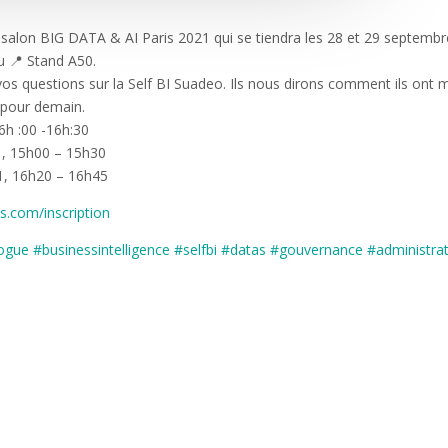
salon BIG DATA & AI Paris 2021 qui se tiendra les 28 et 29 septembr
u 📍 Stand A50.
os questions sur la Self BI Suadeo. Ils nous dirons comment ils ont m
e pour demain.
h :00 -16h:30
, 15h00 – 15h30
1, 16h20 – 16h45
s.com/inscription
logue
#businessintelligence
#selfbi
#datas
#gouvernance
#administra