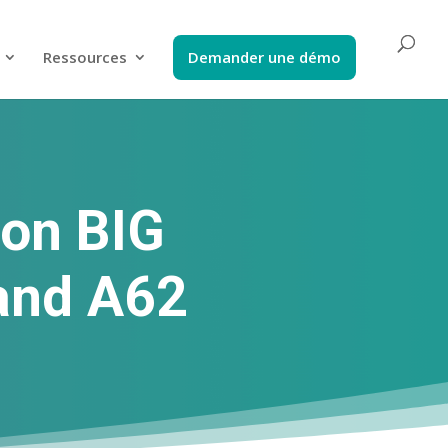
Ressources
Demander une démo
lon BIG
tand A62